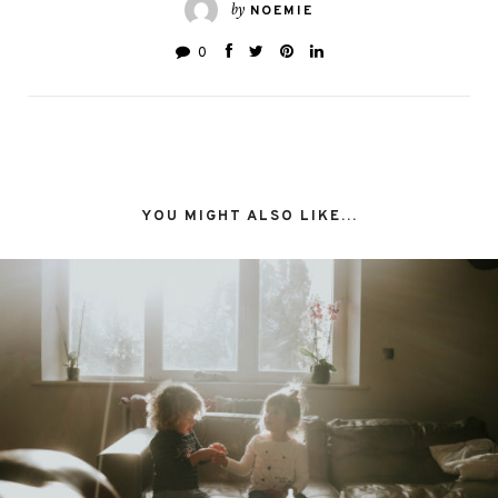
by
une
une
NOEMIE
nouvelle
nouvelle
fenêtre)
fenêtre)
0
YOU MIGHT ALSO LIKE...