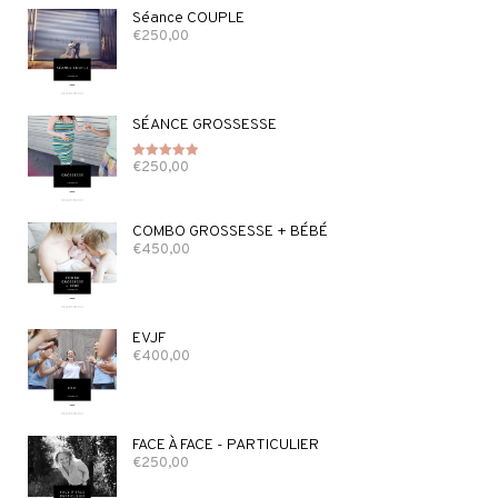
Séance COUPLE
€
250,00
SÉANCE GROSSESSE
€
250,00
Note
5.00
sur 5
COMBO GROSSESSE + BÉBÉ
€
450,00
EVJF
€
400,00
FACE À FACE - PARTICULIER
€
250,00