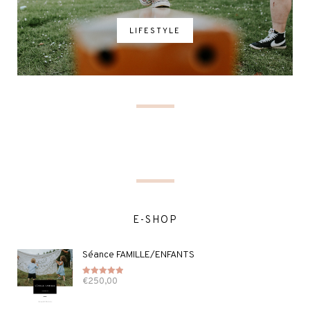
LIFESTYLE
E-SHOP
Séance FAMILLE/ENFANTS
€
250,00
Note
5.00
sur 5