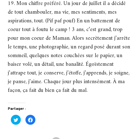
19. Mon chiffre préféré. Un jour de juillet il a décidé
de tout chambouler, ma vie, mes sentiments, mes
aspirations, tout. (Pif paf pouf) En un battement de
coeur tout à foutu le camp ! 3 ans, c’est grand, trop
pour mon coeur de Maman. Alors secrètement j’arrête
le temps, une photographie, un regard posé durant son
sommeil, quelques notes couchées sur le papier, un
baiser volé, un détail, une banalité. Égoïstement
j’attrape tout, je conserve, j’étoffe, j’apprends, je soigne,
je panse, j’aime. Chaque jour plus intensément. À ma
façon, ça fait du bien ça fait du mal.
Partager :
Cliquez
Cliquez
pour
pour
partager
partager
sur
sur
Twitter(ouvre
Facebook(ouvre
dans
dans