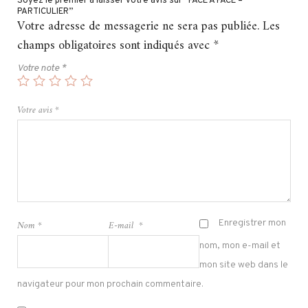
Soyez le premier à laisser votre avis sur “FACE À FACE –
PARTICULIER”
Votre adresse de messagerie ne sera pas publiée.
Les
champs obligatoires sont indiqués avec
*
Votre note
*
Votre avis
*
Nom
*
E-mail
*
Enregistrer mon
nom, mon e-mail et
mon site web dans le
navigateur pour mon prochain commentaire.