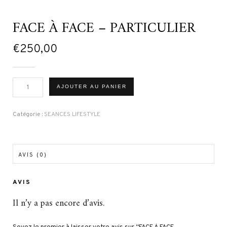
FACE À FACE – PARTICULIER
€
250,00
quantité
AJOUTER AU PANIER
de
FACE
À
FACE
Catégorie :
SEANCES LIFESTYLE
-
PARTICULIER
AVIS (0)
AVIS
Il n’y a pas encore d’avis.