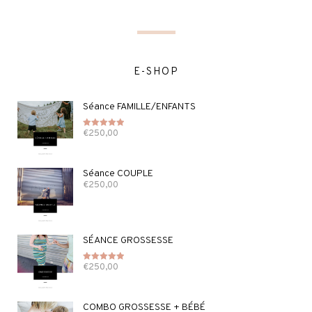
E-SHOP
Séance FAMILLE/ENFANTS
€
250,00
Note
5.00
sur 5
Séance COUPLE
€
250,00
SÉANCE GROSSESSE
€
250,00
Note
5.00
sur 5
COMBO GROSSESSE + BÉBÉ