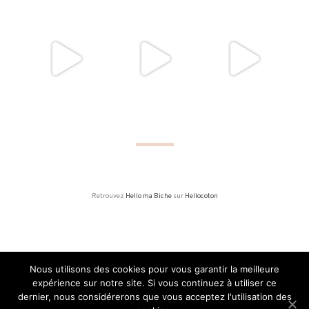
Retrouvez
Hello ma Biche
sur
Hellocoton
Nous utilisons des cookies pour vous garantir la meilleure
expérience sur notre site. Si vous continuez à utiliser ce
MADE WITH LOVE I 2015 - 2020
dernier, nous considérerons que vous acceptez l'utilisation des