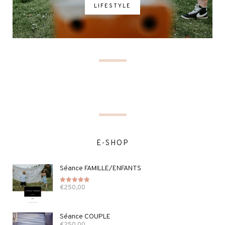
LIFESTYLE
E-SHOP
Séance FAMILLE/ENFANTS
€
250,00
Note
5.00
sur 5
Séance COUPLE