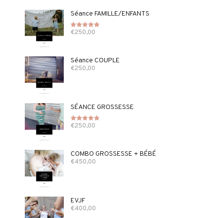
Séance FAMILLE/ENFANTS
€
250,00
Note
5.00
sur 5
Séance COUPLE
€
250,00
SÉANCE GROSSESSE
€
250,00
Note
5.00
sur 5
COMBO GROSSESSE + BÉBÉ
€
450,00
EVJF
€
400,00