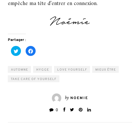
empêche ma tête d’entrer en connexion.
Partager :
Cliquez
Cliquez
pour
pour
partager
partager
sur
sur
Twitter(ouvre
Facebook(ouvre
dans
dans
AUTOMNE
HYGGE
LOVE YOURSELF
MIEUX ÊTRE
une
une
nouvelle
nouvelle
TAKE CARE OF YOURSELF
fenêtre)
fenêtre)
by
NOEMIE
0