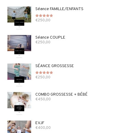
Séance FAMILLE/ENFANTS
€
250,00
Note
5.00
sur 5
Séance COUPLE
€
250,00
SÉANCE GROSSESSE
€
250,00
Note
5.00
sur 5
COMBO GROSSESSE + BÉBÉ
€
450,00
EVJF
€
400,00