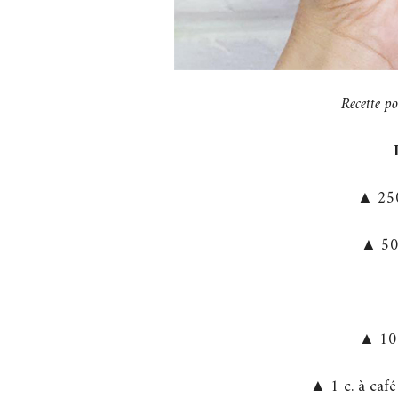
Recette 
▲ 250
▲ 500
▲ 100
▲ 1 c. à café 