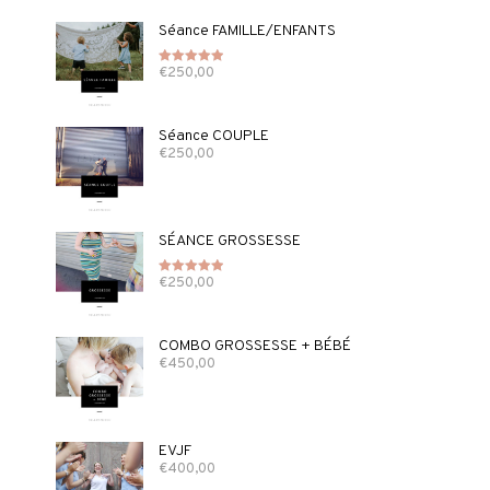
Séance FAMILLE/ENFANTS
€
250,00
Note
5.00
sur 5
Séance COUPLE
€
250,00
SÉANCE GROSSESSE
€
250,00
Note
5.00
sur 5
COMBO GROSSESSE + BÉBÉ
€
450,00
EVJF
€
400,00