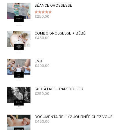
SÉANCE GROSSESSE
€
250,00
Note
5.00
sur 5
COMBO GROSSESSE + BÉBÉ
€
450,00
EVJF
€
400,00
FACE À FACE - PARTICULIER
€
250,00
DOCUMENTAIRE : 1/2 JOURNÉE CHEZ VOUS
€
450,00