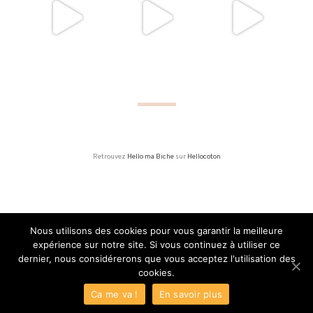
Retrouvez
Hello ma Biche
sur
Hellocoton
Nous utilisons des cookies pour vous garantir la meilleure
expérience sur notre site. Si vous continuez à utiliser ce
MADE WITH LOVE I 2015 - 2020
dernier, nous considérerons que vous acceptez l'utilisation des
cookies.
HELLOMABICHE | BLOG MAMAN, VOYAGE & LIFESTYLE
Ca me va !
En savoir plus