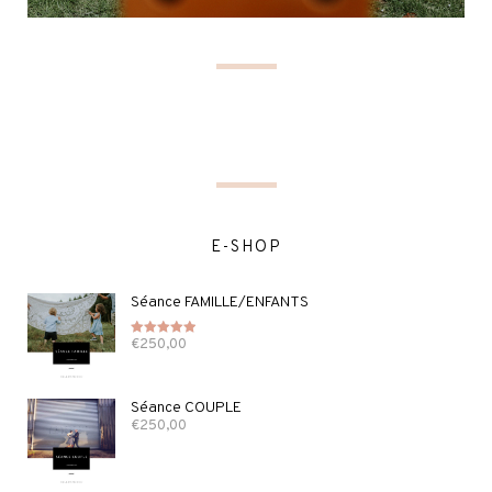
E-SHOP
Séance FAMILLE/ENFANTS
€
250,00
Note
5.00
sur 5
Séance COUPLE
€
250,00