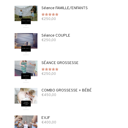
Séance FAMILLE/ENFANTS
€
250,00
Note
5.00
sur 5
Séance COUPLE
€
250,00
SÉANCE GROSSESSE
€
250,00
Note
5.00
sur 5
COMBO GROSSESSE + BÉBÉ
€
450,00
EVJF
€
400,00