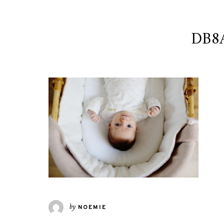
DB8A
by
NOEMIE