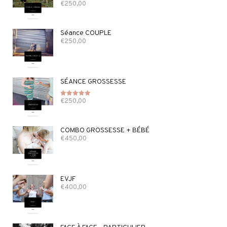
€
250,00
Note
5.00
sur 5
Séance COUPLE
€
250,00
SÉANCE GROSSESSE
€
250,00
Note
5.00
sur 5
COMBO GROSSESSE + BÉBÉ
€
450,00
EVJF
€
400,00