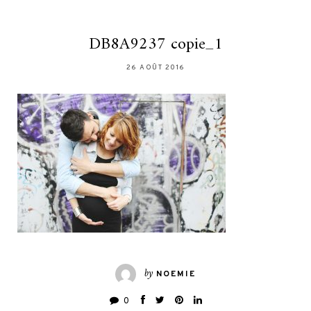
DB8A9237 copie_1
26 AOÛT 2016
by
NOEMIE
0