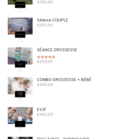
€
250,00
Note
5.00
sur 5
Séance COUPLE
€
250,00
SÉANCE GROSSESSE
€
250,00
Note
5.00
sur 5
COMBO GROSSESSE + BÉBÉ
€
450,00
EVJF
€
400,00