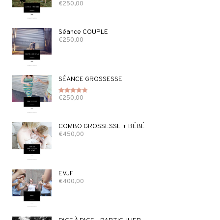
€
250,00
Note
5.00
sur 5
Séance COUPLE
€
250,00
SÉANCE GROSSESSE
€
250,00
Note
5.00
sur 5
COMBO GROSSESSE + BÉBÉ
€
450,00
EVJF
€
400,00