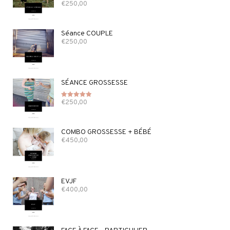
€
250,00
Note
5.00
sur 5
Séance COUPLE
€
250,00
SÉANCE GROSSESSE
€
250,00
Note
5.00
sur 5
COMBO GROSSESSE + BÉBÉ
€
450,00
EVJF
€
400,00