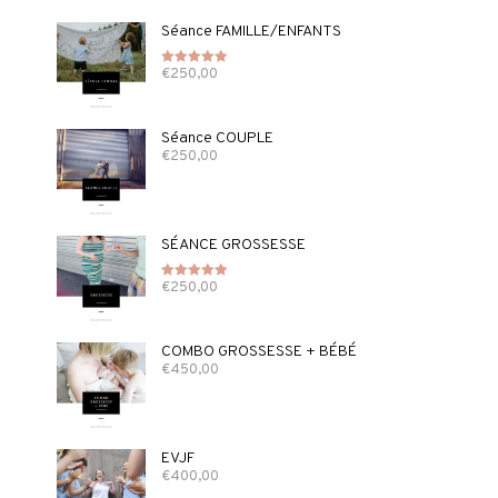
Séance FAMILLE/ENFANTS
€
250,00
Note
5.00
sur 5
Séance COUPLE
€
250,00
SÉANCE GROSSESSE
€
250,00
Note
5.00
sur 5
COMBO GROSSESSE + BÉBÉ
€
450,00
EVJF
€
400,00