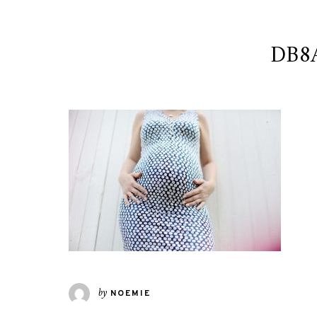
DB8A
by
NOEMIE