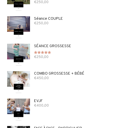
€
250,00
Note
5.00
sur 5
Séance COUPLE
€
250,00
SÉANCE GROSSESSE
€
250,00
Note
5.00
sur 5
COMBO GROSSESSE + BÉBÉ
€
450,00
EVJF
€
400,00