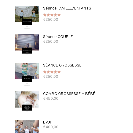
Séance FAMILLE/ENFANTS
€
250,00
Note
5.00
sur 5
Séance COUPLE
€
250,00
SÉANCE GROSSESSE
€
250,00
Note
5.00
sur 5
COMBO GROSSESSE + BÉBÉ
€
450,00
EVJF
€
400,00