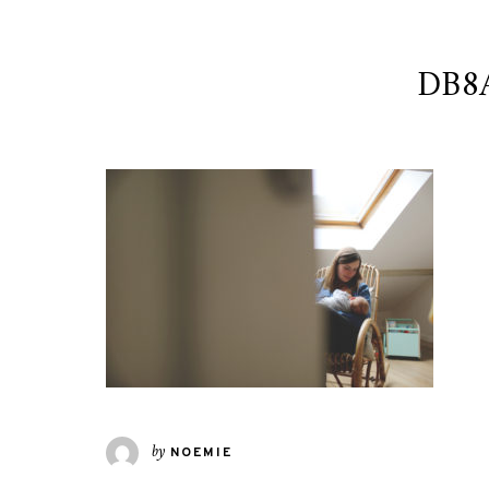
DB8A
by
NOEMIE