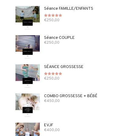
Séance FAMILLE/ENFANTS
€
250,00
Note
5.00
sur 5
Séance COUPLE
€
250,00
SÉANCE GROSSESSE
€
250,00
Note
5.00
sur 5
COMBO GROSSESSE + BÉBÉ
€
450,00
EVJF
€
400,00