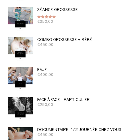
SÉANCE GROSSESSE
€
250,00
Note
5.00
sur 5
COMBO GROSSESSE + BÉBÉ
€
450,00
EVJF
€
400,00
FACE À FACE - PARTICULIER
€
250,00
DOCUMENTAIRE : 1/2 JOURNÉE CHEZ VOUS
€
450,00