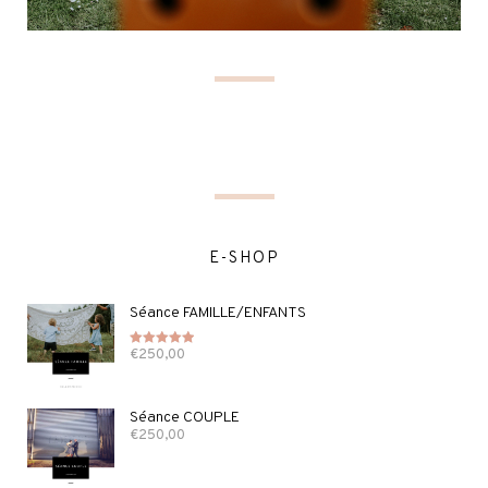
E-SHOP
Séance FAMILLE/ENFANTS
€
250,00
Note
5.00
sur 5
Séance COUPLE
€
250,00