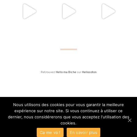
Retrouvez
Hello ma Biche
sur
Hellocoton
Nous utilisons des cookies pour vous garantir la meilleure
expérience sur notre site. Si vous continuez à utiliser ce
MADE WITH LOVE I 2015 - 2020
dernier, nous considérerons que vous acceptez l'utilisation des
cookies.
HELLOMABICHE | BLOG MAMAN, VOYAGE & LIFESTYLE
Ca me va !
En savoir plus