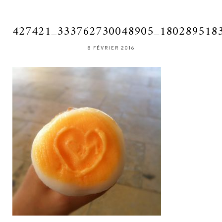
427421_333762730048905_180289518
8 FÉVRIER 2016