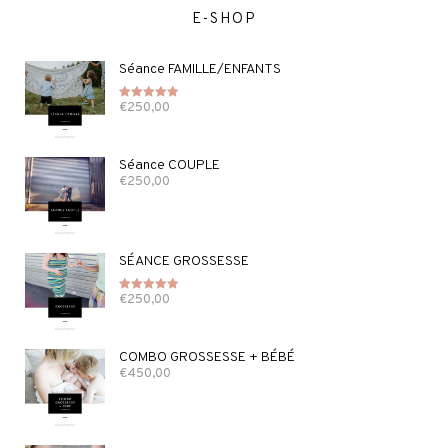
E-SHOP
Séance FAMILLE/ENFANTS
€
250,00
Note
5.00
sur 5
Séance COUPLE
€
250,00
SÉANCE GROSSESSE
€
250,00
Note
5.00
sur 5
COMBO GROSSESSE + BÉBÉ
€
450,00