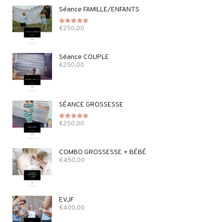
Séance FAMILLE/ENFANTS
€
250,00
Note
5.00
sur 5
Séance COUPLE
€
250,00
SÉANCE GROSSESSE
€
250,00
Note
5.00
sur 5
COMBO GROSSESSE + BÉBÉ
€
450,00
EVJF
€
400,00