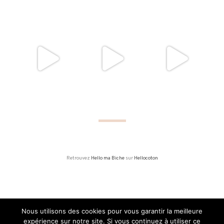
Retrouvez
Hello ma Biche
sur
Hellocoton
Nous utilisons des cookies pour vous garantir la meilleure
expérience sur notre site. Si vous continuez à utiliser ce
MADE WITH LOVE I 2015 - 2020