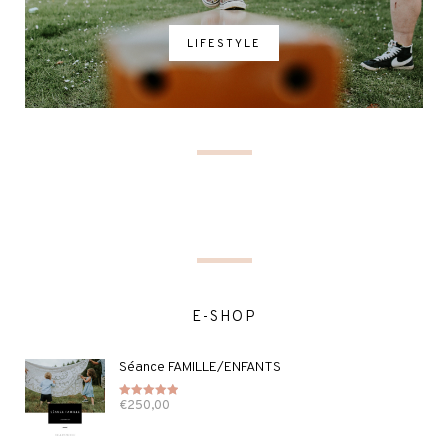
LIFESTYLE
E-SHOP
Séance FAMILLE/ENFANTS
€
250,00
Note
5.00
sur 5