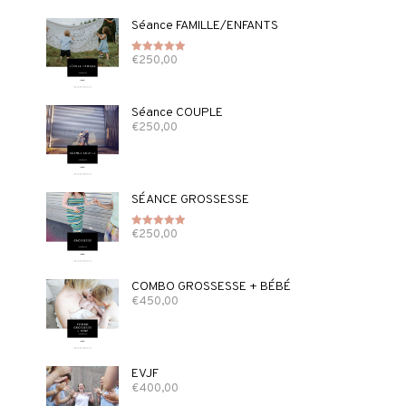
Séance FAMILLE/ENFANTS
€
250,00
Note
5.00
sur 5
Séance COUPLE
€
250,00
SÉANCE GROSSESSE
€
250,00
Note
5.00
sur 5
COMBO GROSSESSE + BÉBÉ
€
450,00
EVJF
€
400,00