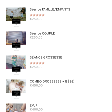
Séance FAMILLE/ENFANTS
€
250,00
Note
5.00
sur 5
Séance COUPLE
€
250,00
SÉANCE GROSSESSE
€
250,00
Note
5.00
sur 5
COMBO GROSSESSE + BÉBÉ
€
450,00
EVJF
€
400,00